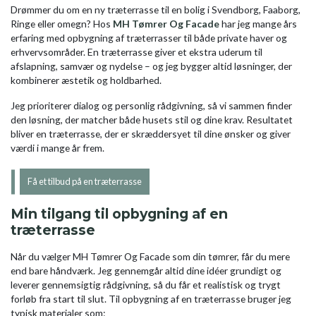
Drømmer du om en ny træterrasse til en bolig i Svendborg, Faaborg,
Ringe eller omegn? Hos
MH Tømrer Og Facade
har jeg mange års
erfaring med opbygning af træterrasser til både private haver og
erhvervsområder. En træterrasse giver et ekstra uderum til
afslapning, samvær og nydelse – og jeg bygger altid løsninger, der
kombinerer æstetik og holdbarhed.
Jeg prioriterer dialog og personlig rådgivning, så vi sammen finder
den løsning, der matcher både husets stil og dine krav. Resultatet
bliver en træterrasse, der er skræddersyet til dine ønsker og giver
værdi i mange år frem.
Få et tilbud på en træterrasse
Min tilgang til opbygning af en
træterrasse
Når du vælger MH Tømrer Og Facade som din tømrer, får du mere
end bare håndværk. Jeg gennemgår altid dine idéer grundigt og
leverer gennemsigtig rådgivning, så du får et realistisk og trygt
forløb fra start til slut. Til opbygning af en træterrasse bruger jeg
typisk materialer som: