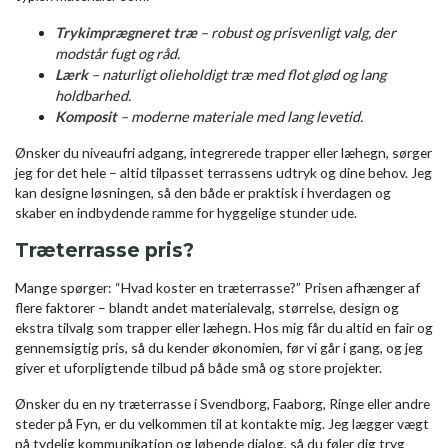
Trykimprægneret træ
– robust og prisvenligt valg, der
modstår fugt og råd.
Lærk
– naturligt olieholdigt træ med flot glød og lang
holdbarhed.
Komposit
– moderne materiale med lang levetid.
Ønsker du niveaufri adgang, integrerede trapper eller læhegn, sørger
jeg for det hele – altid tilpasset terrassens udtryk og dine behov. Jeg
kan designe løsningen, så den både er praktisk i hverdagen og
skaber en indbydende ramme for hyggelige stunder ude.
Træterrasse pris?
Mange spørger: “Hvad koster en træterrasse?” Prisen afhænger af
flere faktorer – blandt andet materialevalg, størrelse, design og
ekstra tilvalg som trapper eller læhegn. Hos mig får du altid en fair og
gennemsigtig pris, så du kender økonomien, før vi går i gang, og jeg
giver et uforpligtende tilbud på både små og store projekter.
Ønsker du en ny træterrasse i Svendborg, Faaborg, Ringe eller andre
steder på Fyn, er du velkommen til at kontakte mig. Jeg lægger vægt
på tydelig kommunikation og løbende dialog, så du føler dig tryg