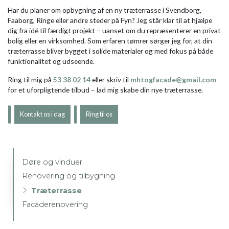
Har du planer om opbygning af en ny træterrasse i Svendborg,
Faaborg, Ringe eller andre steder på Fyn? Jeg står klar til at hjælpe
dig fra idé til færdigt projekt – uanset om du repræsenterer en privat
bolig eller en virksomhed. Som erfaren tømrer sørger jeg for, at din
træterrasse bliver bygget i solide materialer og med fokus på både
funktionalitet og udseende.
Ring til mig på
53 38 02 14
eller skriv til
mhtogfacade@gmail.com
for et uforpligtende tilbud – lad mig skabe din nye træterrasse.
Kontakt os i dag
Ring til os
Primær
Døre og vinduer
navigation
Renovering og tilbygning
Træterrasse
Facaderenovering