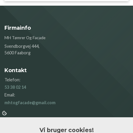
Firmainfo
MH Tømrer Og Facade
Svendborgvej 444,
5600 Faaborg
Kontakt
Telefon:
53 38 02 14
Email:
mhtogfacade@gmail.com
Menu
Vi bruger cookies!
Døre og vinduer